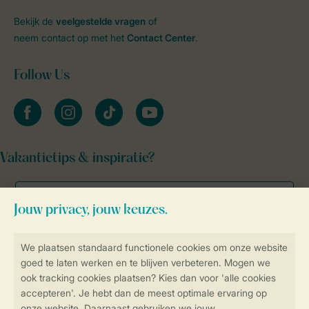
Bekijk de
veelgestelde vragen
of
neem contact op met het
Contact Center
.
Follow Us
facebook
instagram
tiktok
youtube
Vakantietips & inspiratie?
Veilig en snel online boeken
Veilige gegevensoverdracht