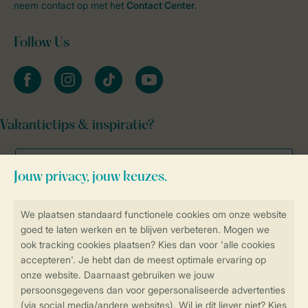
neem contact op met het
Contact Center
.
Follow Us
facebook
instagram
tiktok
youtube
Vakantietips & inspiratie?
Veilig en snel online boeken
Veilige gegevensoverdracht
Veilige betaling