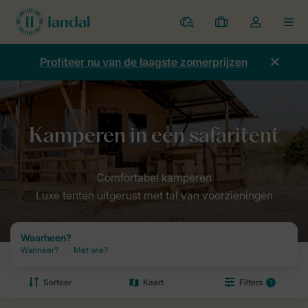
Parken
Mijn
Open
MEN
boekingen
de
dropdown
Profiteer nu van de laagste zomerprijzen
van
mijn
account
Luxe tenten uitgerust met tal van voorzieningen