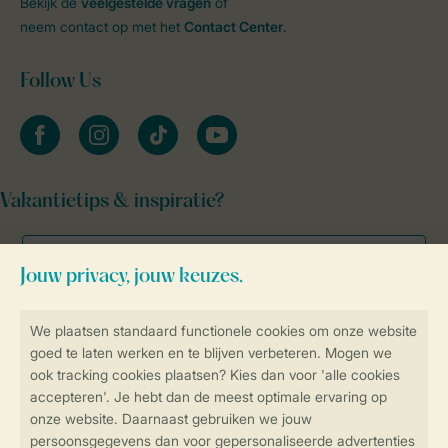
Bekijk de
veelgestelde vragen
of
neem contact op met het
Contact Center
.
Follow Us
facebook
instagram
tiktok
youtube
Vakantietips & inspiratie?
Veilig en snel online boeken
Veilige gegevensoverdracht
Veilige betaling