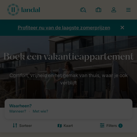
Parken
Mijn
Open
MEN
boekingen
de
dropdown
Profiteer nu van de laagste zomerprijzen
van
mijn
account