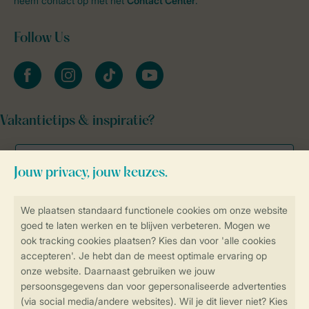
neem contact op met het
Contact Center
.
Follow Us
facebook
instagram
tiktok
youtube
Vakantietips & inspiratie?
Veilig en snel online boeken
Veilige gegevensoverdracht
Veilige betaling