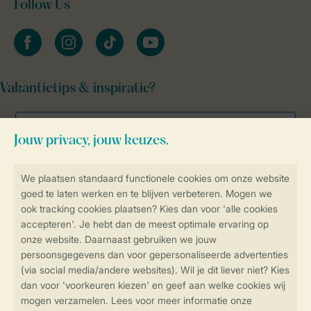
Follow Us
facebook
instagram
tiktok
youtube
Vakantietips & inspiratie?
Veilig en snel online boeken
Veilige gegevensoverdracht
Veilige betaling
Controle over jouw gegevens &