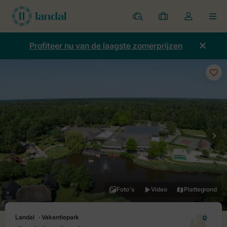
Parken
Mijn
Open
MEN
boekingen
de
dropdown
Profiteer nu van de laagste zomerprijzen
van
mijn
account