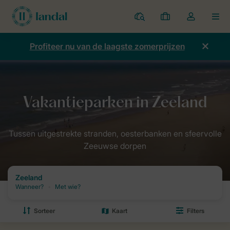
Parken
Mijn
Open
MEN
boekingen
de
dropdown
Profiteer nu van de laagste zomerprijzen
van
mijn
account
Home
Bestemmingen van Landal
Nederland
Zeeland