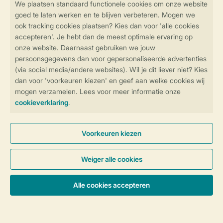
water op, 's avonds een terrasje of samen koken.
Verken de strandcultuur van Renesse, waag je aan een
surfles op de Grevelingen of verzamel de hele groep in
een ruime groepsaccommodatie voor een avond
borrelen en barbecueën.
Parc Aquadelta
ligt direct aan
het Grevelingenmeer, waar je kunt zeilen, suppen,
zwemmen en duiken. Mag het weekend nét wat luxer?
Harbour Village
in Arnemuiden biedt exclusieve
watervilla's met een eigen aanlegsteiger, ideaal voor
een bijzonder verblijf met de hele vriendengroep. Bekijk
meer tips voor een
vriendenweekend bij Landal
of kies
direct een
groepsaccommodatie
die groot genoeg is
voor de hele club.
Ook je hond is welkom