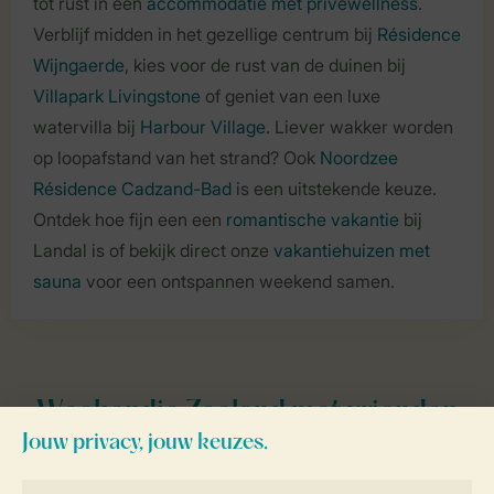
tot rust in een
accommodatie met privéwellness
.
Verblijf midden in het gezellige centrum bij
Résidence
Wijngaerde
, kies voor de rust van de duinen bij
Villapark Livingstone
of geniet van een luxe
watervilla bij
Harbour Village
. Liever wakker worden
op loopafstand van het strand? Ook
Noordzee
Résidence Cadzand-Bad
is een uitstekende keuze.
Ontdek hoe fijn een een
romantische vakantie
bij
Landal is of bekijk direct onze
vakantiehuizen met
sauna
voor een ontspannen weekend samen.
Weekendje Zeeland met vrienden
Schud de groepsapp wakker, want het is tijd voor een
weekend weg! In Zeeland is dat zo gepland: overdag het