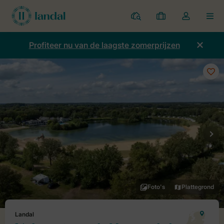
Parken
Mijn
Open
MEN
boekingen
de
dropdown
Profiteer nu van de laagste zomerprijzen
van
mijn
account