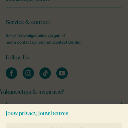
Service & contact
Bekijk de
veelgestelde vragen
of
neem contact op met het
Contact Center
.
Follow Us
facebook
instagram
tiktok
youtube
Vakantietips & inspiratie?