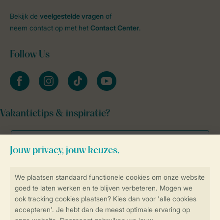
Bekijk de
veelgestelde vragen
of
neem contact op met het
Contact Center
.
Follow Us
facebook
instagram
tiktok
youtube
Vakantietips & inspiratie?
Veilig en snel online boeken
Veilige gegevensoverdracht