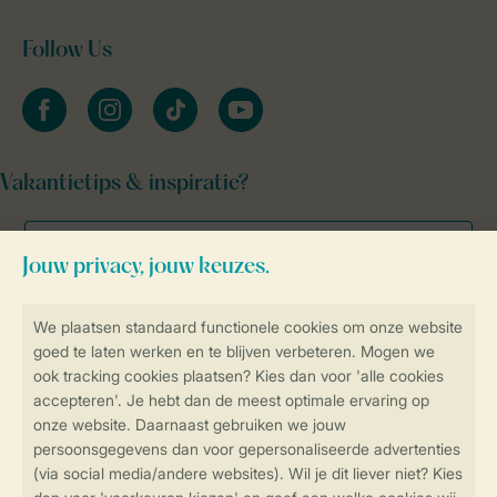
Follow Us
facebook
instagram
tiktok
youtube
Vakantietips & inspiratie?
Veilig en snel online boeken
Veilige gegevensoverdracht
Veilige betaling