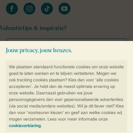
facebook
instagram
tiktok
youtube
Vakantietips & inspiratie?
Veilig en snel online boeken
Veilige gegevensoverdracht
Veilige betaling
Controle over jouw gegevens &
privacy