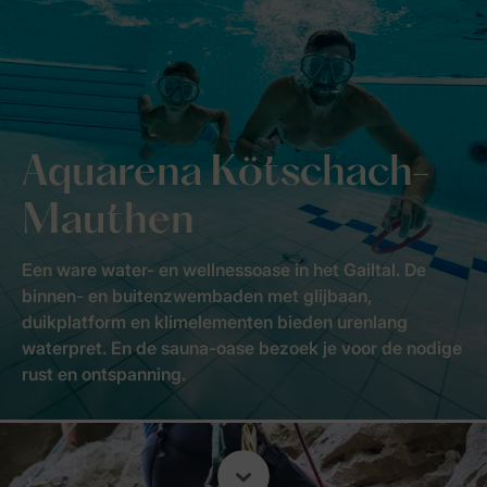
Aquarena Kötschach-
Mauthen
Een ware water- en wellnessoase in het Gailtal. De
binnen- en buitenzwembaden met glijbaan,
duikplatform en klimelementen bieden urenlang
waterpret. En de sauna-oase bezoek je voor de nodige
rust en ontspanning.