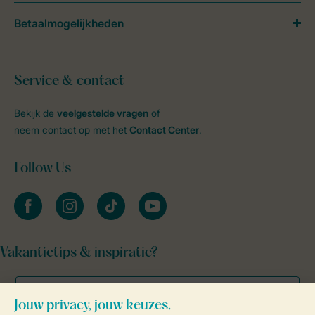
Betaalmogelijkheden
Service & contact
Bekijk de
veelgestelde vragen
of
neem contact op met het
Contact Center
.
Follow Us
facebook
instagram
tiktok
youtube
Vakantietips & inspiratie?