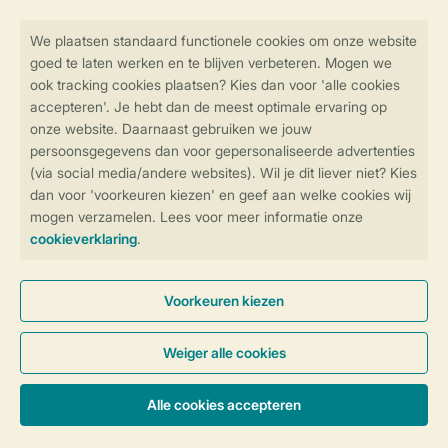
Veilig en snel online boeken
Veilige gegevensoverdracht
Veilige betaling
Controle over jouw gegevens &
privacy
Instellingen wijzigen
Algemene Voorwaarden
Privacy Notice
Cookies en banners
Disclaimer
Toegankelijkheid
© 2026 Landal