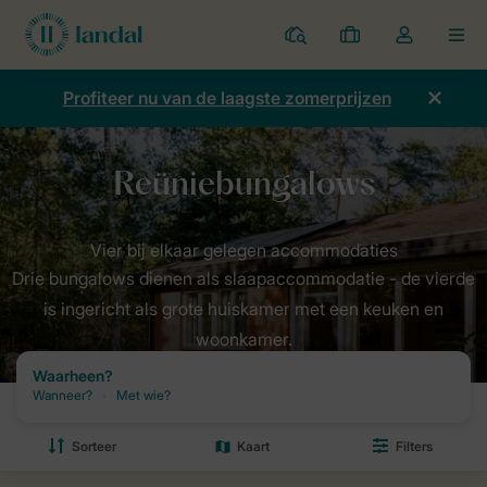
Parken
Mijn
Open
MEN
boekingen
de
dropdown
Profiteer nu van de laagste zomerprijzen
van
mijn
account
Drie bungalows dienen als slaapaccommodatie - de vierde
is ingericht als grote huiskamer met een keuken en
woonkamer.