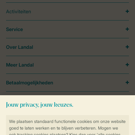
Activiteiten
Service
Over Landal
Meer Landal
Betaalmogelijkheden
Service & contact
Bekijk de
veelgestelde vragen
of
neem contact op met het
Contact Center
.