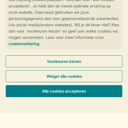
Follow Us
facebook
instagram
tiktok
youtube
Vakantietips & inspiratie?
Veilig en snel online boeken
Veilige gegevensoverdracht
Veilige betaling
Sorteer