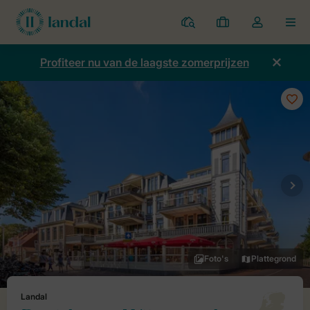
Parken
Mijn
Open
MEN
boekingen
de
dropdown
Profiteer nu van de laagste zomerprijzen
van
mijn
account