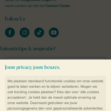
neem contact op met het
Contact Center
.
Follow Us
facebook
instagram
tiktok
youtube
Vakantietips & inspiratie?
Veilig en snel online boeken
Veilige gegevensoverdracht
Veilige betaling