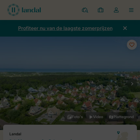
Parken
Mijn
Open
MEN
boekingen
de
dropdown
Profiteer nu van de laagste zomerprijzen
van
mijn
account