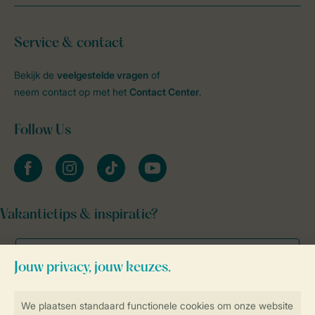
Service & contact
Bekijk de
veelgestelde vragen
of
neem contact op met het
Contact Center
.
Follow Us
facebook
instagram
tiktok
youtube
Vakantietips & inspiratie?