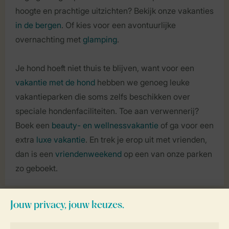
hoogte en prachtige uitzichten? Bekijk onze vakanties
in de bergen
. Of kies voor een avontuurlijke
overnachting met
glamping
.
Je hond hoeft niet thuis te blijven, want voor een
vakantie met de hond
hebben we genoeg leuke
vakantieparken die soms zelfs beschikken over
speciale hondenfaciliteiten. Toe aan verwennerij?
Boek een
beauty- en wellnessvakantie
of ga voor een
extra
luxe vakantie
. En trek je erop uit met vrienden,
dan is een
vriendenweekend
op een van onze parken
zo geboekt.