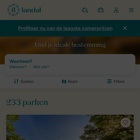
Parken
Mijn
Open
MEN
boekingen
de
dropdown
Profiteer nu van de laagste zomerprijzen
van
mijn
account