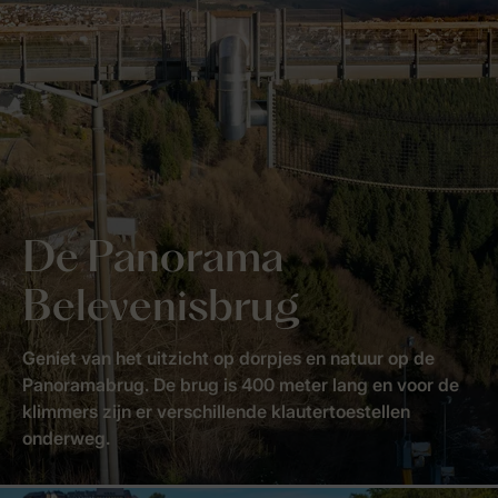
De Panorama
Belevenisbrug
Geniet van het uitzicht op dorpjes en natuur op de
Panoramabrug. De brug is 400 meter lang en voor de
klimmers zijn er verschillende klautertoestellen
onderweg.