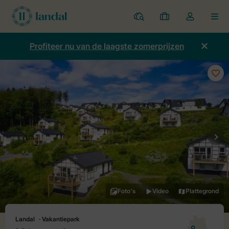
Parken
Mijn
Open
MEN
boekingen
de
dropdown
Profiteer nu van de laagste zomerprijzen
van
mijn
account