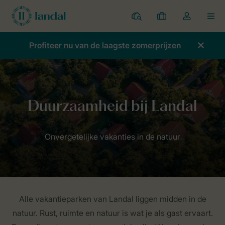
Parken
Mijn
Open
MEN
boekingen
de
dropdown
Profiteer nu van de laagste zomerprijzen
van
mijn
account
Home
Duurzaamheid
Alle vakantieparken van Landal liggen midden in de
natuur. Rust, ruimte en natuur is wat je als gast ervaart.