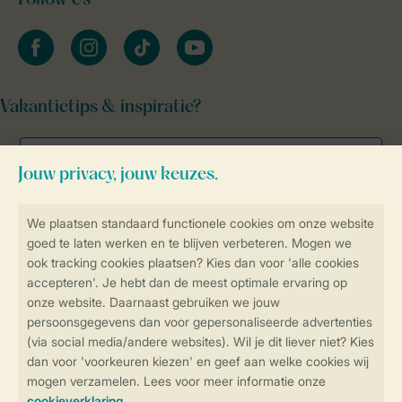
Follow Us
facebook
instagram
tiktok
youtube
Vakantietips & inspiratie?
Veilig en snel online boeken
Veilige gegevensoverdracht
Veilige betaling
Controle over jouw gegevens &