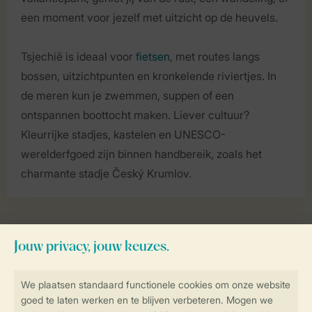
een moment voor jezelf met uitzicht op de heuvels.
Tsjechië is ideaal voor
fietsen
, met routes langs
bossen, uitzichtpunten en kronkelende riviertjes. In
de meren kun je zwemmen, suppen of een
ontspannen boottocht maken. Liever cultuur?
Kleurrijke stadjes, kastelen en UNESCO-
werelderfgoed zijn binnen handbereik, zoals het
charmante stadje Český Krumlov.
Ruim 260 vakantieparken
midden in de natuur