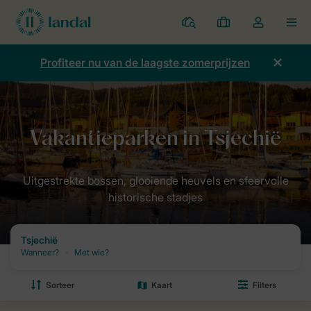
Parken
Mijn
Open
MEN
boekingen
de
dropdown
Profiteer nu van de laagste zomerprijzen
van
mijn
account
Home
Bestemmingen van Landal
Tsjechië