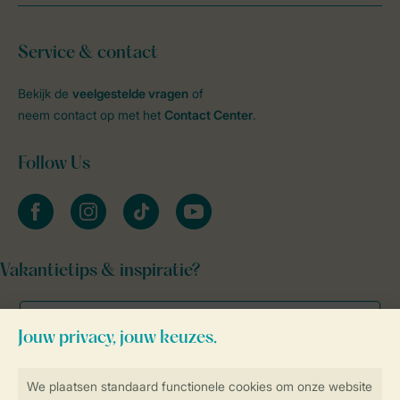
Service & contact
Bekijk de
veelgestelde vragen
of
neem contact op met het
Contact Center
.
Follow Us
facebook
instagram
tiktok
youtube
Vakantietips & inspiratie?