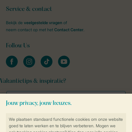
Service & contact
Bekijk de
veelgestelde vragen
of
neem contact op met het
Contact Center
.
Follow Us
facebook
instagram
tiktok
youtube
Vakantietips & inspiratie?