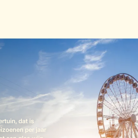
rtuin, dat is
izoenen per jaar