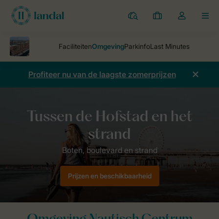
Parken
Mijn
Open
MEN
boekingen
de
dropdown
van
mijn
Profiteer nu van de laagste zomerprijzen
account
Vakantieparken
Nautisch Centrum Scheveningen
Omgeving Naut
Prijzen en beschikbaarheid