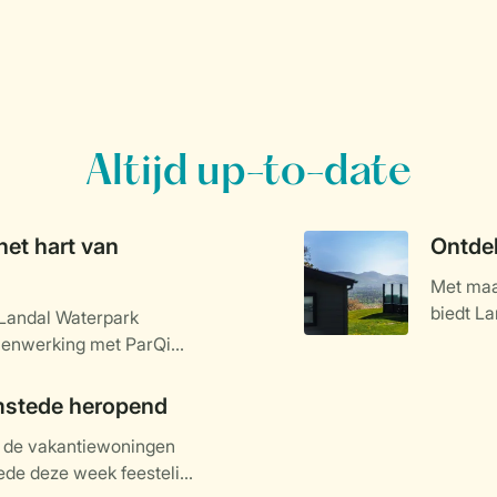
Altijd up-to-date
het hart van
Ontdek
Met maar
biedt La
 Landal Waterpark
accommo
menwerking met ParQio,
gerealiseerd. Het park
ig in het teken staat van
mstede heropend
alige park met 60 veelal
n de vakantiewoningen
ent zijn deuren in het
de deze week feestelijk
basis voor