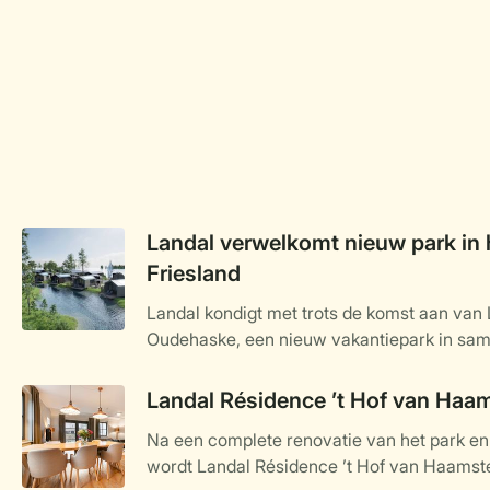
Landal verwelkomt nieuw park in 
Friesland
Landal kondigt met trots de komst aan van
Oudehaske, een nieuw vakantiepark in sa
specialist in luxe recreatievastgoed wordt 
ligt in het hart van Friesland en staat volled
Landal Résidence ’t Hof van Haa
water, natuur en ontspanning. Het kleinsch
Na een complete renovatie van het park e
aan het water gelegen vakantiewoningen, op
wordt Landal Résidence ’t Hof van Haamste
najaar van 2025 en biedt een ideale uitvals