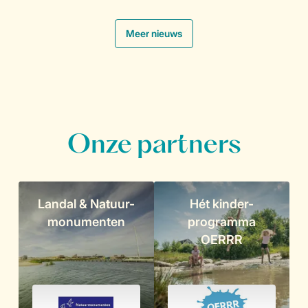
.
Meer nieuws
Onze partners
Landal & Natuur-
Hét kinder-
monumenten
programma
OERRR