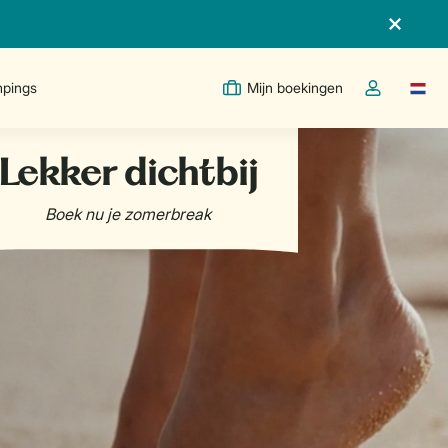
pings
Mijn boekingen
Taal w
Open de drop