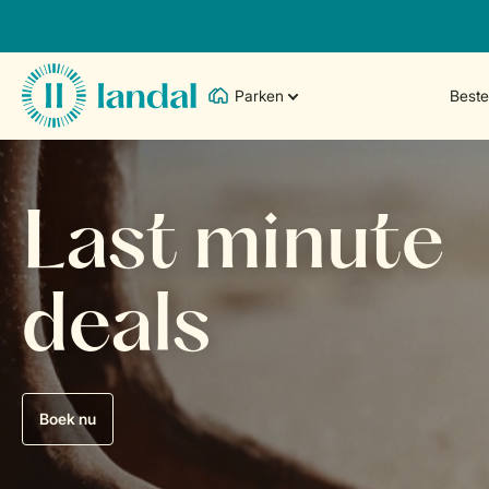
Parken
Best
Last minute
deals
Boek nu