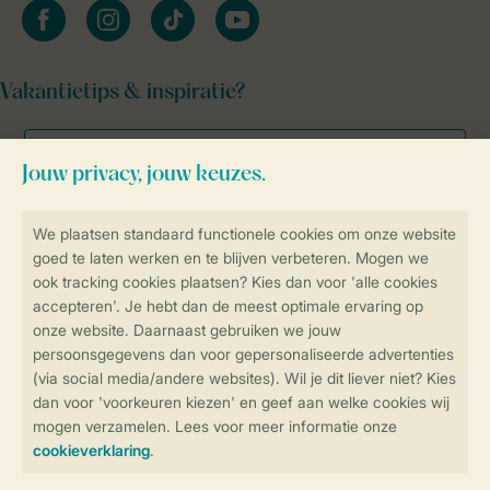
facebook
instagram
tiktok
youtube
Vakantietips & inspiratie?
Veilig en snel online boeken
Veilige gegevensoverdracht
Veilige betaling
Controle over jouw gegevens &
privacy