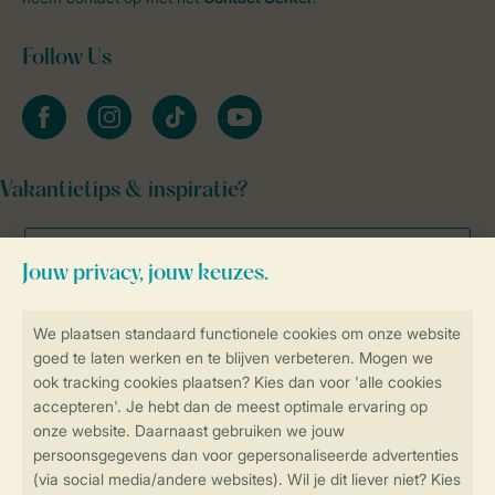
Follow Us
facebook
instagram
tiktok
youtube
Vakantietips & inspiratie?
Veilig en snel online boeken
Veilige gegevensoverdracht
Veilige betaling