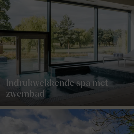
Indrukwekkende spa met
zwembad