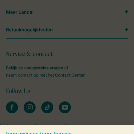
Meer Landal
Betaalmogelijkheden
Service & contact
Bekijk de
veelgestelde vragen
of
neem contact op met het
Contact Center
.
Follow Us
facebook
instagram
tiktok
youtube
Vakantietips & inspiratie?