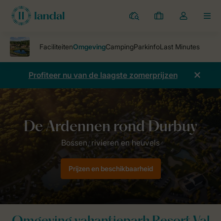
Parken
Mijn
Open
MEN
boekingen
de
dropdown
van
mijn
Profiteer nu van de laagste zomerprijzen
account
Vakantieparken
Resort Val de Bois Durbuy
Omgeving
Prijzen en beschikbaarheid