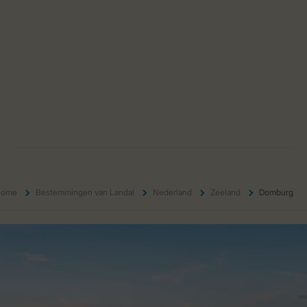
Home
Bestemmingen van Landal
Nederland
Zeeland
Domburg