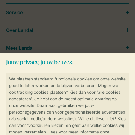
Service
Over Landal
Meer Landal
Betaalmogelijkheden
Service & contact
Bekijk de
veelgestelde vragen
of
neem contact op met het
Contact Center
.
Follow Us