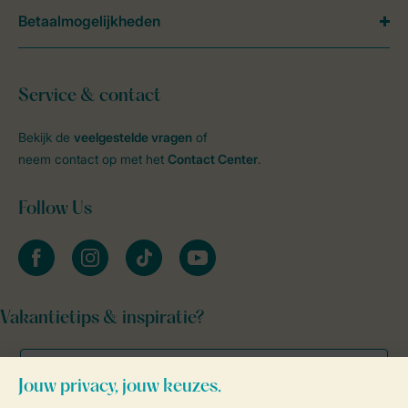
Betaalmogelijkheden
Service & contact
Bekijk de
veelgestelde vragen
of
neem contact op met het
Contact Center
.
Follow Us
facebook
instagram
tiktok
youtube
Vakantietips & inspiratie?