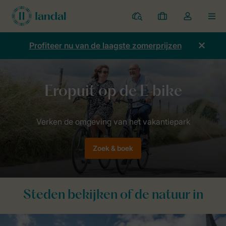
Parken
Mijn
Open
MEN
boekingen
de
dropdown
Profiteer nu van de laagste zomerprijzen
van
mijn
account
Home
Thema
Fietsen
E-bike
Zoek & boek
Steden bekijken of de natuur in