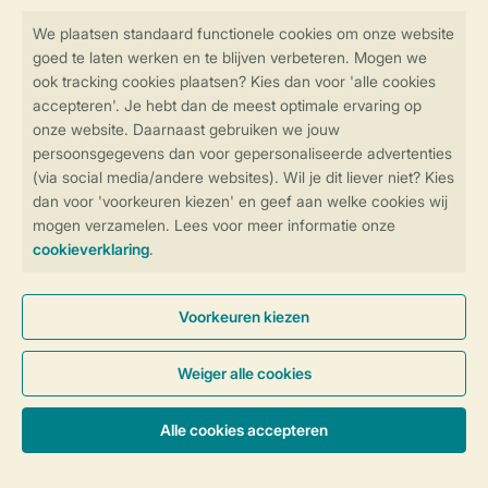
Veilig en snel online boeken
Veilige gegevensoverdracht
Veilige betaling
Controle over jouw gegevens &
privacy
Instellingen wijzigen
Algemene Voorwaarden
Privacy Notice
Cookies en banners
Disclaimer
Toegankelijkheid
© 2026 Landal