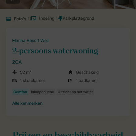
Indeling
1
Foto's
11
Marina Resort Well
2-persoons waterwoning
2CA
52 m²
Geschakeld
1 slaapkamer
1 badkamer
Alle
kenmerken