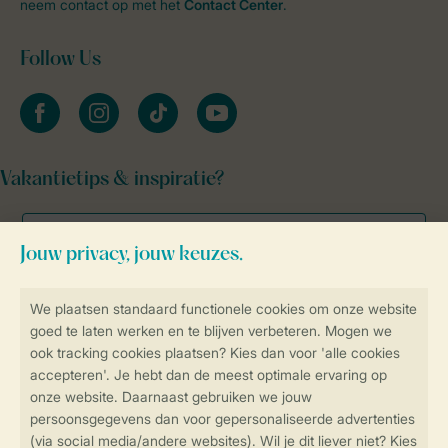
neem contact op met het
Contact Center
.
Follow Us
facebook
instagram
tiktok
youtube
Vakantietips & inspiratie?
Veilig en snel online boeken
Veilige gegevensoverdracht
Veilige betaling