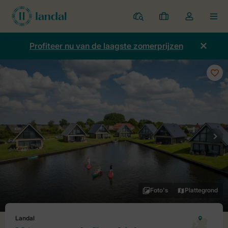
Parken
Mijn
Open
MEN
boekingen
de
dropdown
Profiteer nu van de laagste zomerprijzen
van
mijn
account