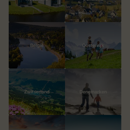
België
Oostenrijk
Zwitserland
Denemarken