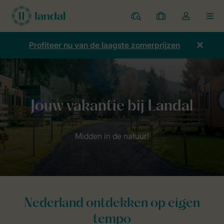
Parken
Mijn
Open
MEN
boekingen
de
dropdown
Profiteer nu van de laagste zomerprijzen
van
mijn
account
Nederland ontdekken op eigen
tempo