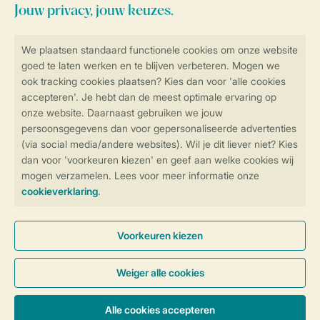
Veilig en snel online boeken
Veilige gegevensoverdracht
Veilige betaling
Controle over jouw gegevens &
privacy
Instellingen wijzigen
Algemene Voorwaarden
Privacy Notice
Cookies en banners
Disclaimer
Toegankelijkheid
© 2026 Landal