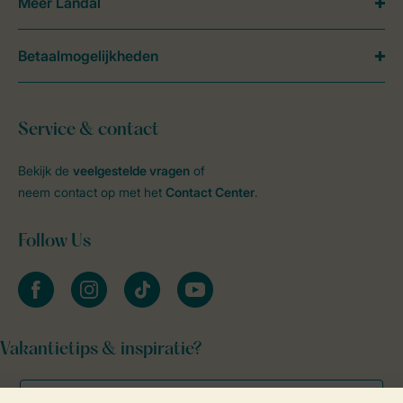
Meer Landal
Betaalmogelijkheden
Service & contact
Bekijk de
veelgestelde vragen
of
neem contact op met het
Contact Center
.
Follow Us
facebook
instagram
tiktok
youtube
Vakantietips & inspiratie?