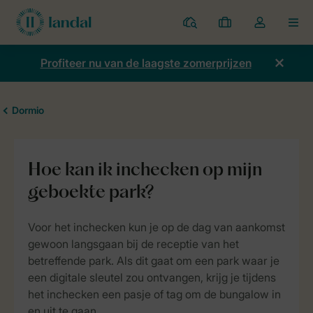
Parken
Mijn
Open
MEN
boekingen
de
dropdown
Profiteer nu van de laagste zomerprijzen
van
mijn
account