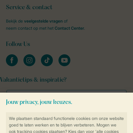
Service & contact
Bekijk de
veelgestelde vragen
of
neem contact op met het
Contact Center
.
Follow Us
facebook
instagram
tiktok
youtube
Vakantietips & inspiratie?
Veilig en snel online boeken