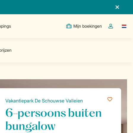
pings
Mijn boekingen
Taal w
Open de drop
Vakantiepark De Schouwse Valleien
6-persoons buiten
bungalow