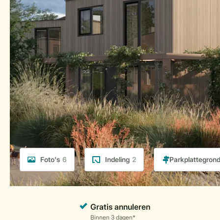
Foto's
6
Indeling
2