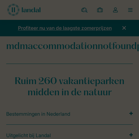
Parken
Mijn
Open
MEN
boekingen
de
dropdown
Profiteer nu van de laagste zomerprijzen
van
mijn
mdmaccommodationnotfound
account
Home
mdmaccommodationnotfoundpage
Ruim 260 vakantieparken
midden in de natuur
Bestemmingen in Nederland
Uitgelicht bij Landal