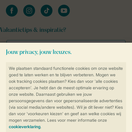
facebook
instagram
tiktok
youtube
Vakantietips & inspiratie?
Veilig en snel online boeken
Veilige gegevensoverdracht
Veilige betaling
Controle over jouw gegevens &