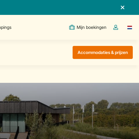
pings
Mijn boekingen
Taal w
Open de drop
Accommodaties & prijzen