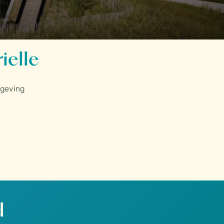
ielle
mgeving
d