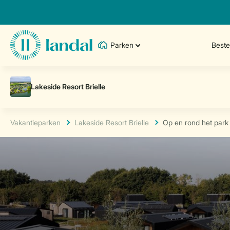
Parken
Best
Vakantieparken
Lakeside Resort Brielle
Op en rond het park