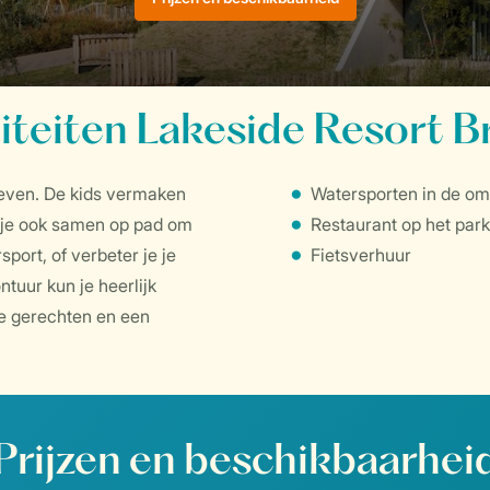
liteiten Lakeside Resort Br
eleven. De kids vermaken
Watersporten in de o
un je ook samen op pad om
Restaurant op het park
ort, of verbeter je je
Fietsverhuur
ontuur kun je heerlijk
te gerechten en een
Prijzen en beschikbaarhei