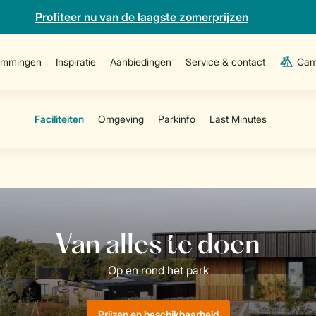
Profiteer nu van de laagste zomerprijzen
emmingen
Inspiratie
Aanbiedingen
Service & contact
Cam
Prijzen en beschikbaarheid