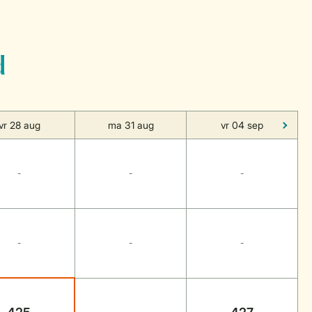
d
vr 28 aug
ma 31 aug
vr 04 sep
-
-
-
-
-
-