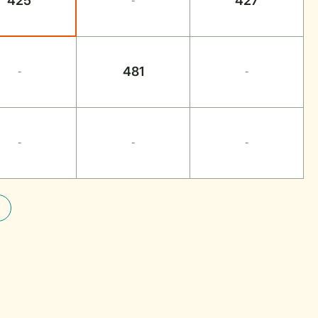
425
427
-
481
-
-
-
-
-