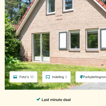
Foto's
10
Indeling
2