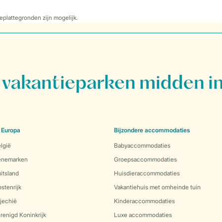
eplattegronden zijn mogelijk.
vakantieparken midden in
 Europa
Bijzondere accommodaties
lgië
Babyaccommodaties
Denemarken
Groepsaccommodaties
itsland
Huisdieraccommodaties
stenrijk
Vakantiehuis met omheinde tuin
jechië
Kinderaccommodaties
renigd Koninkrijk
Luxe accommodaties