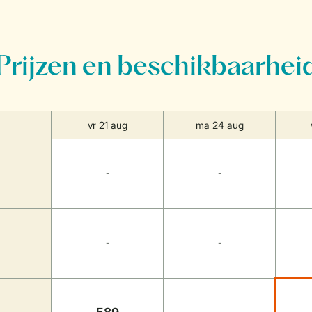
Prijzen en beschikbaarhei
vr 21 aug
ma 24 aug
-
-
-
-