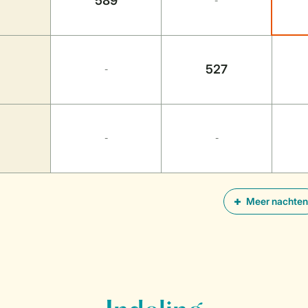
589
-
527
-
-
-
Meer nachten