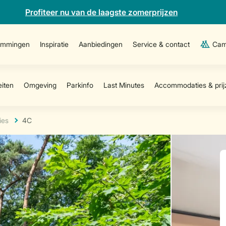
Profiteer nu van de laagste zomerprijzen
emmingen
Inspiratie
Aanbiedingen
Service & contact
Cam
ies
4C