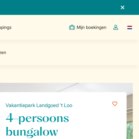
pings
Mijn boekingen
Taal w
Open de drop
Vakantiepark Landgoed 't Loo
4-persoons
bungalow