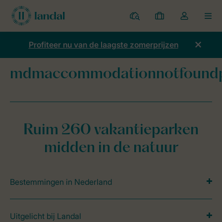
Parken
Mijn
Open
MEN
boekingen
de
dropdown
Profiteer nu van de laagste zomerprijzen
van
mijn
mdmaccommodationnotfound
account
Home
mdmaccommodationnotfoundpage
Ruim 260 vakantieparken
midden in de natuur
Bestemmingen in Nederland
Uitgelicht bij Landal