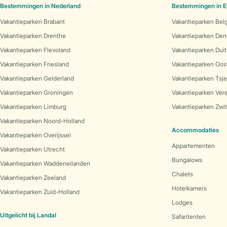
Bestemmingen in Nederland
Bestemmingen in E
Vakantieparken Brabant
Vakantieparken Bel
Vakantieparken Drenthe
Vakantieparken De
Vakantieparken Flevoland
Vakantieparken Duit
Vakantieparken Friesland
Vakantieparken Oost
Vakantieparken Gelderland
Vakantieparken Tsj
Vakantieparken Groningen
Vakantieparken Vere
Vakantieparken Limburg
Vakantieparken Zwit
Vakantieparken Noord-Holland
Accommodaties
Vakantieparken Overijssel
Appartementen
Vakantieparken Utrecht
Bungalows
Vakantieparken Waddeneilanden
Chalets
Vakantieparken Zeeland
Hotelkamers
Vakantieparken Zuid-Holland
Lodges
Uitgelicht bij Landal
Safaritenten