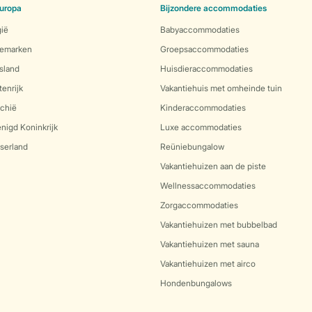
uropa
Bijzondere accommodaties
gië
Babyaccommodaties
nemarken
Groepsaccommodaties
sland
Huisdieraccommodaties
enrijk
Vakantiehuis met omheinde tuin
echië
Kinderaccommodaties
nigd Koninkrijk
Luxe accommodaties
serland
Reüniebungalow
Vakantiehuizen aan de piste
Wellnessaccommodaties
Zorgaccommodaties
Vakantiehuizen met bubbelbad
Vakantiehuizen met sauna
Vakantiehuizen met airco
Hondenbungalows