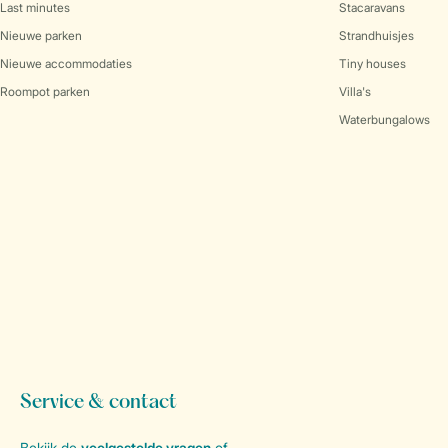
Last minutes
Stacaravans
Nieuwe parken
Strandhuisjes
Nieuwe accommodaties
Tiny houses
Roompot parken
Villa's
Waterbungalows
Service & contact
Bekijk de
veelgestelde vragen
of