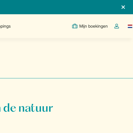
pings
Mijn boekingen
Taa
Open de d
 de natuur