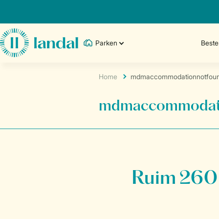
Parken
Best
Home
mdmaccommodationnotfou
mdmaccommodati
Ruim 260 