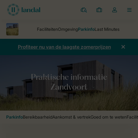
Parken
Mijn
Open
MEN
boekingen
de
dropdown
van
mijn
Profiteer nu van de laagste zomerprijzen
account