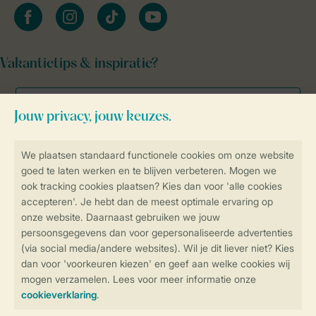
facebook
instagram
tiktok
youtube
Vakantietips & inspiratie?
Veilig en snel online boeken
Veilige gegevensoverdracht
Veilige betaling
Controle over jouw gegevens &
privacy