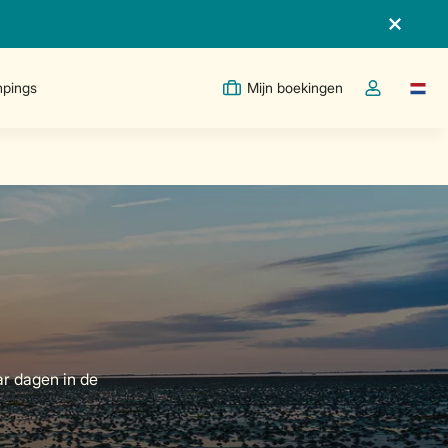
pings
Mijn boekingen
Taal w
Open de drop
ar dagen in de