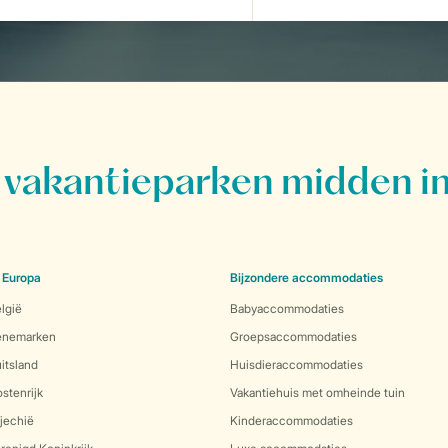
vakantieparken midden in
 Europa
Bijzondere accommodaties
lgië
Babyaccommodaties
Denemarken
Groepsaccommodaties
itsland
Huisdieraccommodaties
stenrijk
Vakantiehuis met omheinde tuin
jechië
Kinderaccommodaties