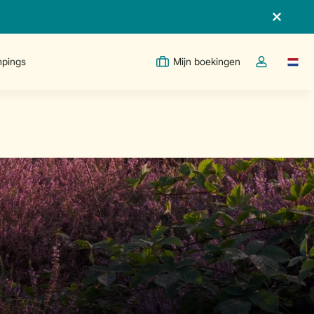
pings
Mijn boekingen
Taal w
Open de drop