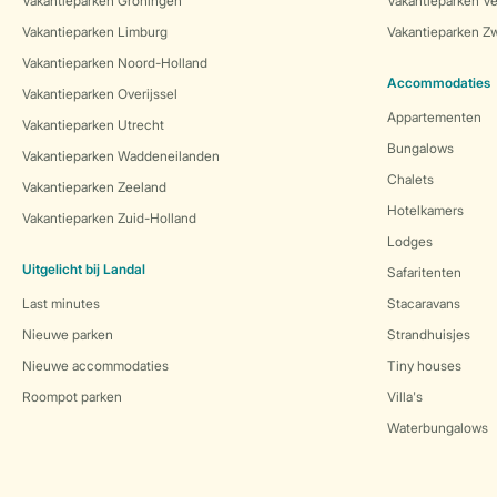
Vakantieparken Groningen
Vakantieparken Ve
Vakantieparken Limburg
Vakantieparken Zw
Vakantieparken Noord-Holland
Accommodaties
Vakantieparken Overijssel
Appartementen
Vakantieparken Utrecht
Bungalows
Vakantieparken Waddeneilanden
Chalets
Vakantieparken Zeeland
Hotelkamers
Vakantieparken Zuid-Holland
Lodges
Uitgelicht bij Landal
Safaritenten
Last minutes
Stacaravans
Nieuwe parken
Strandhuisjes
Nieuwe accommodaties
Tiny houses
Roompot parken
Villa's
Waterbungalows