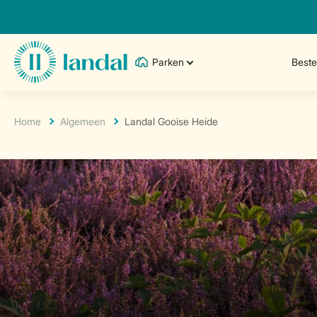
Parken
Best
Home
Algemeen
Landal Gooise Heide