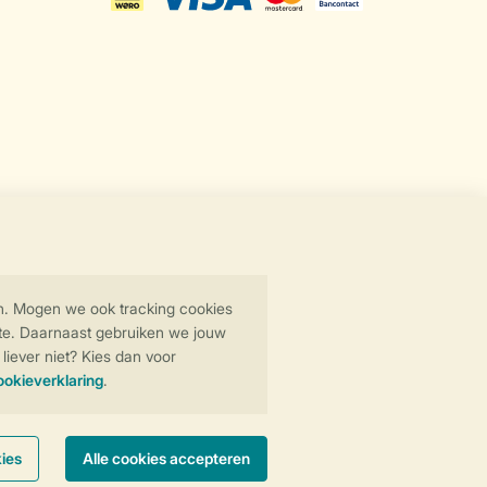
Veilige gegevensoverdracht
Veilige betaling
y
© 2026 Landal