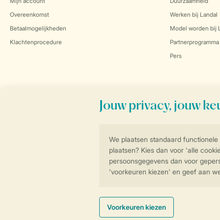
Mijn account
Duurzaamheid
Overeenkomst
Werken bij Landal
Betaalmogelijkheden
Model worden bij 
Klachtenprocedure
Partnerprogramma
Pers
Veilig en snel online boeken
Algemene Voorwa