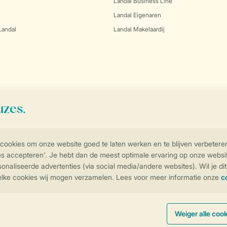
Landal Business Line
Landal Eigenaren
Landal
Landal Makelaardij
Controle over jouw gegevens & privac
Instellingen wijzigen
arden
Privacy Notice
Cookies en banners
Disclaimer
Toegankelijkheid