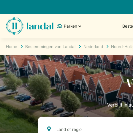
Parken
Best
Home
Bestemmingen van Landal
Nederland
Noord-Holl