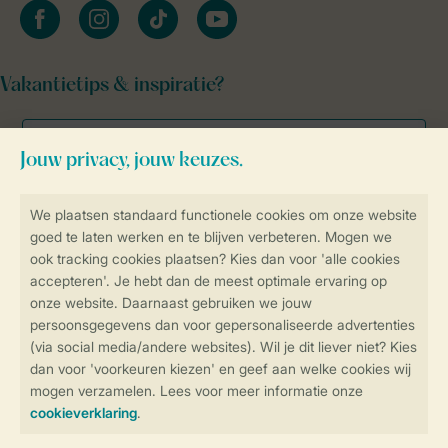
facebook
instagram
tiktok
youtube
Vakantietips & inspiratie?
Veilig en snel online boeken
Veilige gegevensoverdracht
Veilige betaling
Controle over jouw gegevens &
privacy