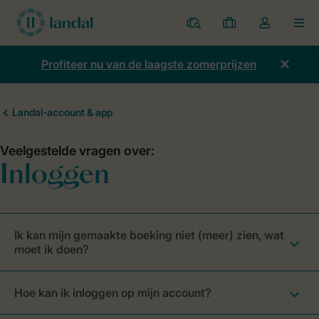
Parken
Mijn
Open
MEN
boekingen
de
dropdown
Profiteer nu van de laagste zomerprijzen
van
mijn
account
Ik kan mijn gemaakte boeking niet (meer) zien, wat
moet ik doen?
Hoe kan ik inloggen op mijn account?