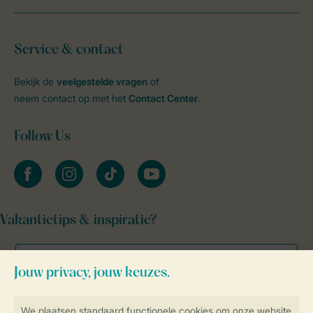
Service & contact
Bekijk de
veelgestelde vragen
of
neem contact op met het
Contact Center
.
Follow Us
facebook
instagram
tiktok
youtube
Vakantietips & inspiratie?