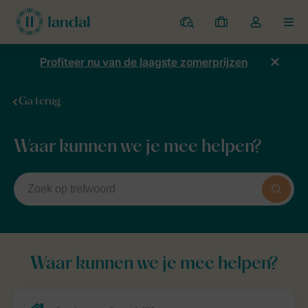
Parken
Mijn
Open
MEN
boekingen
de
dropdown
Profiteer nu van de laagste zomerprijzen
van
mijn
Ga terug
account
Home
Contact & vragen
Veelgestelde Vragen
Waar kunnen we je mee helpen?