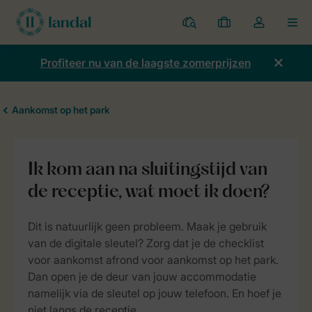
Parken
Mijn
Open
MEN
boekingen
de
dropdown
Profiteer nu van de laagste zomerprijzen
van
mijn
account